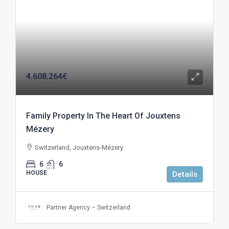
4.608.264€
Family Property In The Heart Of Jouxtens
Mézery
Switzerland, Jouxtens-Mézery
6
6
HOUSE
Details
Partner Agency – Switzerland